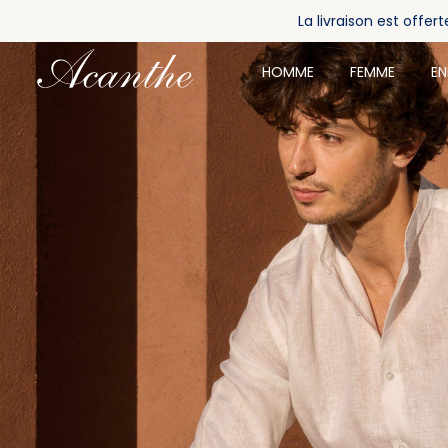
La livraison est offe
HOMME
FEMME
E