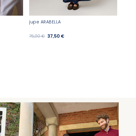
jupe ARABELLA
tee s
75,00 €
37,50 €
32,00