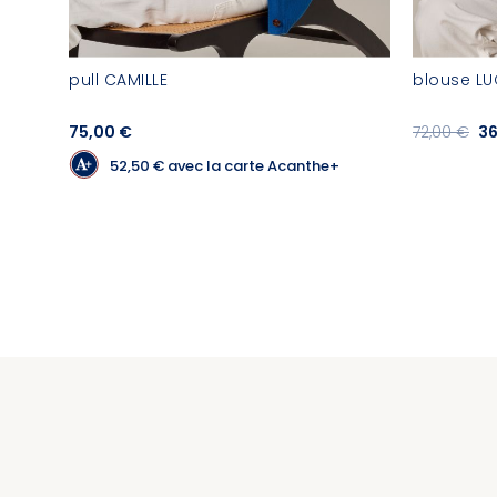
pull CAMILLE
blouse LU
75,00 €
72,00 €
36
52,50 €
avec la carte Acanthe+