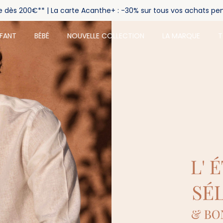
rte dès 200€** | La carte Acanthe+ : -30% sur tous vos achats pe
NFANT
BÉBÉ
NOUVELLE COLLECTION
LA MARQUE
T