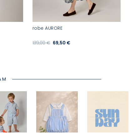
robe AURORE
blo
139,00 €
69,50 €
79,
AM