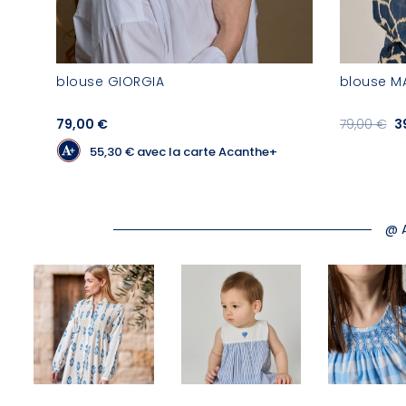
blouse GIORGIA
blouse M
79,00 €
79,00 €
3
55,30 €
avec la carte Acanthe+
@