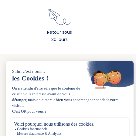
Retour sous
30 jours
A PROPOS
La marque
Nos boutiques
L’esprit de famille depuis 1983
La carte Acanthe+
Le Blog
Acanthe Uniforme