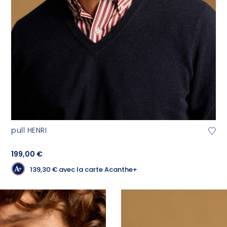
pull HENRI
199,00 €
139,30 €
avec la carte Acanthe+