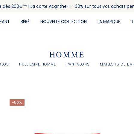
rte dès 200€** | La carte Acanthe+ : -30% sur tous vos achats pe
NFANT
BÉBÉ
NOUVELLE COLLECTION
LA MARQUE
T
HOMME
OLOS
PULL LAINE HOMME
PANTALONS
MAILLOTS DE BA
-50%