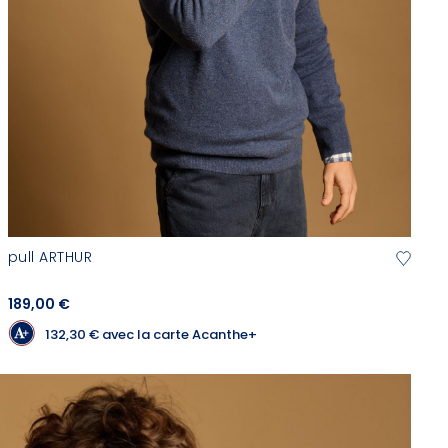
pull ARTHUR
189,00 €
132,30 €
avec la carte Acanthe+