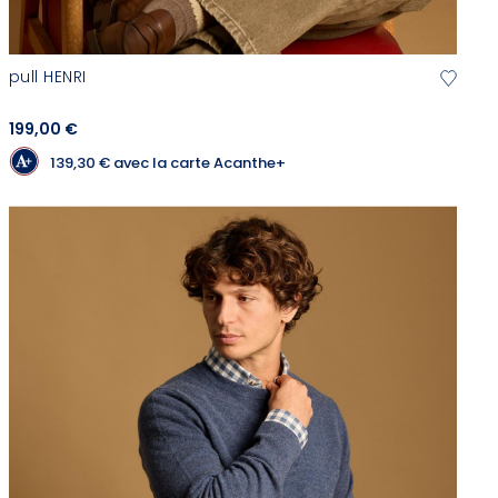
pull HENRI
199,00 €
139,30 €
avec la carte Acanthe+