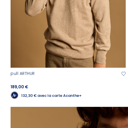
pull ARTHUR
189,00 €
132,30 €
avec la carte Acanthe+