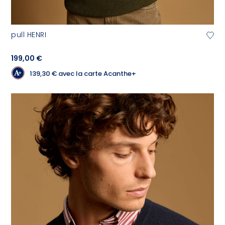
pull HENRI
199,00 €
139,30 €
avec la carte Acanthe+