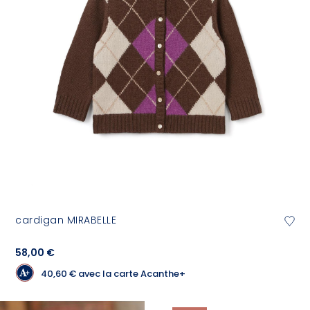
cardigan MIRABELLE
58,00 €
40,60 €
avec la carte Acanthe+