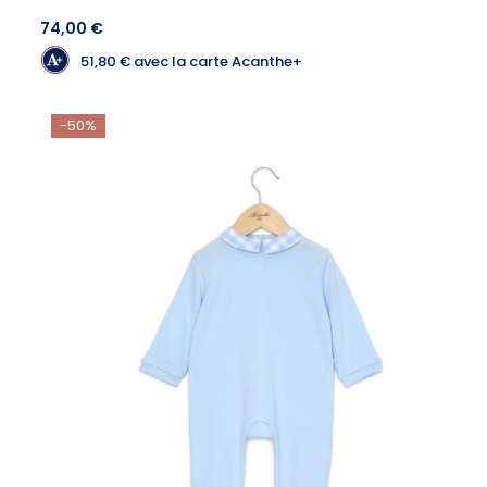
74,00 €
51,80 €
avec la carte Acanthe+
-50%