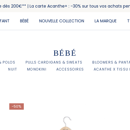
rte dès 200€** | La carte Acanthe+ : -30% sur tous vos achats pe
NFANT
BÉBÉ
NOUVELLE COLLECTION
LA MARQUE
T
BÉBÉ
& POLOS
PULLS CARDIGANS & SWEATS
BLOOMERS & PANT
NUIT
MONOKINI
ACCESSOIRES
ACANTHE X TISSU 
-50%