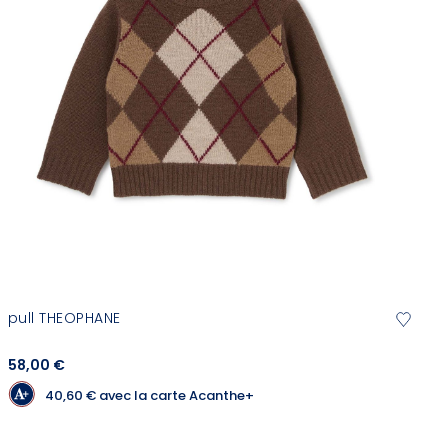
pull THEOPHANE
58,00 €
40,60 €
avec la carte Acanthe+