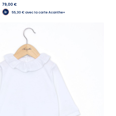
79,00 €
55,30 €
avec la carte Acanthe+