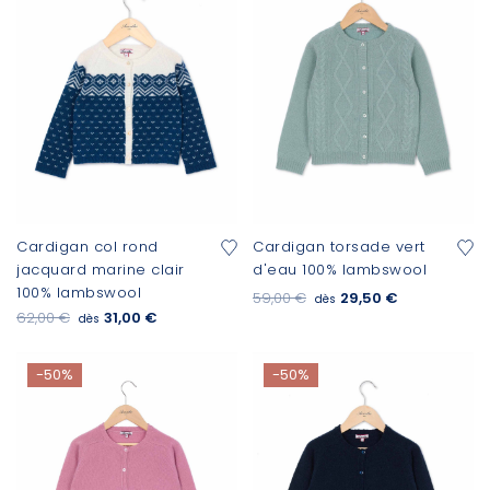
Cardigan col rond
Cardigan torsade vert
jacquard marine clair
d'eau 100% lambswool
100% lambswool
59,00 €
29,50 €
dès
62,00 €
31,00 €
dès
-50%
-50%