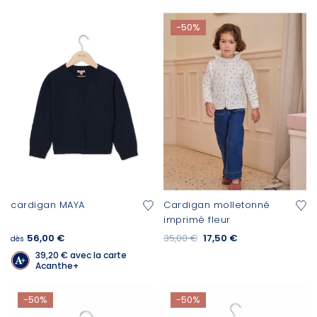
-50%
cardigan MAYA
Cardigan molletonné
imprimé fleur
56,00 €
35,00 €
17,50 €
dès
39,20 €
avec la carte
Acanthe+
-50%
-50%