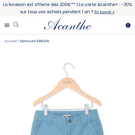
La livraison est offerte dès 200€** | La carte Acanthe+ : -30%
sur tous vos achats pendant 1 an ?
En savoir +
0
Accueil
bermuda EMILIEN
Skip
Skip
to
to
the
the
end
beginning
of
of
the
the
images
images
gallery
gallery