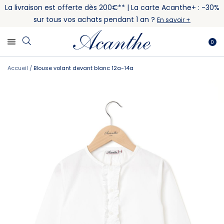
La livraison est offerte dès 200€** | La carte Acanthe+ : -30%
sur tous vos achats pendant 1 an ?
En savoir +
0
Accueil
Blouse volant devant blanc 12a-14a
Skip
Skip
to
to
the
the
end
beginning
of
of
the
the
images
images
gallery
gallery