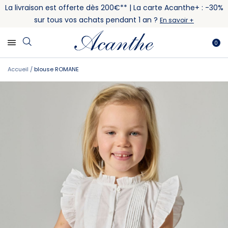
La livraison est offerte dès 200€** | La carte Acanthe+ : -30%
sur tous vos achats pendant 1 an ?
En savoir +
0
Accueil
blouse ROMANE
Skip
Skip
to
to
the
the
end
beginning
of
of
the
the
images
images
gallery
gallery