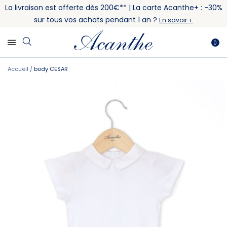
La livraison est offerte dès 200€** | La carte Acanthe+ : -30%
sur tous vos achats pendant 1 an ?
En savoir +
0
Accueil
body CESAR
Skip
Skip
to
to
the
the
end
beginning
of
of
the
the
images
images
gallery
gallery