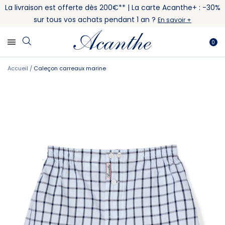
La livraison est offerte dès 200€** | La carte Acanthe+ : -30%
sur tous vos achats pendant 1 an ?
En savoir +
0
Accueil
Caleçon carreaux marine
Skip
Skip
to
to
the
the
end
beginning
of
of
the
the
images
images
gallery
gallery