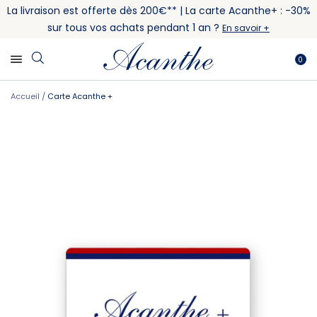
La livraison est offerte dès 200€** | La carte Acanthe+ : -30%
sur tous vos achats pendant 1 an ?
En savoir +
0
Accueil
Carte Acanthe +
Skip
Skip
to
to
the
the
end
beginning
of
of
the
the
images
images
gallery
gallery