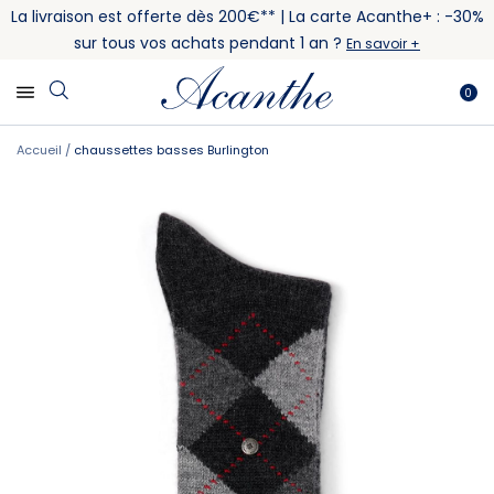
La livraison est offerte dès 200€** | La carte Acanthe+ : -30%
sur tous vos achats pendant 1 an ?
En savoir +
0
Accueil
chaussettes basses Burlington
Skip
Skip
to
to
the
the
end
beginning
of
of
the
the
images
images
gallery
gallery