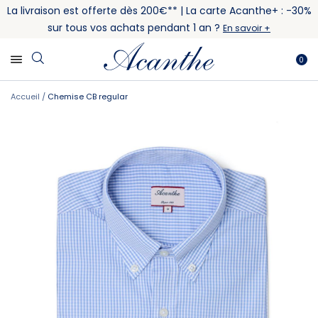
La livraison est offerte dès 200€** | La carte Acanthe+ : -30%
sur tous vos achats pendant 1 an ?
En savoir +
0
Accueil
Chemise CB regular
Skip
Skip
to
to
the
the
end
beginning
of
of
the
the
images
images
gallery
gallery