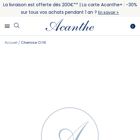
La livraison est offerte dès 200€** | La carte Acanthe+ : -30%
sur tous vos achats pendant 1 an ?
En savoir +
0
Accueil
Chemise CI fit
Skip
Skip
to
to
the
the
end
beginning
of
of
the
the
images
images
gallery
gallery