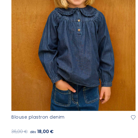
Blouse plastron denim
36,00 €
18,00 €
dès