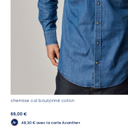
chemise col boutonné coton
69,00 €
48,30 €
avec la carte Acanthe+