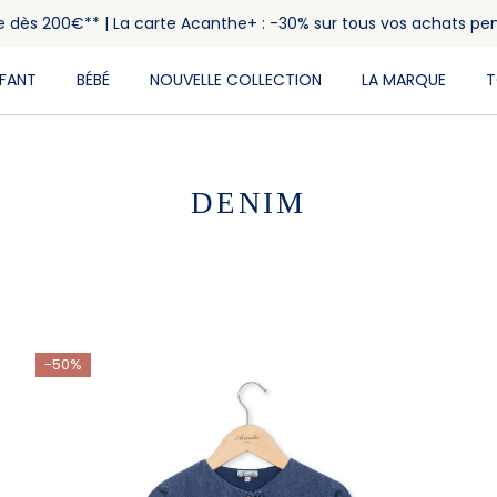
rte dès 200€** | La carte Acanthe+ : -30% sur tous vos achats pe
NFANT
BÉBÉ
NOUVELLE COLLECTION
LA MARQUE
T
DENIM
-50%