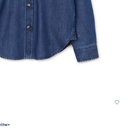
s
nthe+