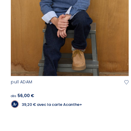
pull ADAM
56,00 €
dès
39,20 €
avec la carte Acanthe+