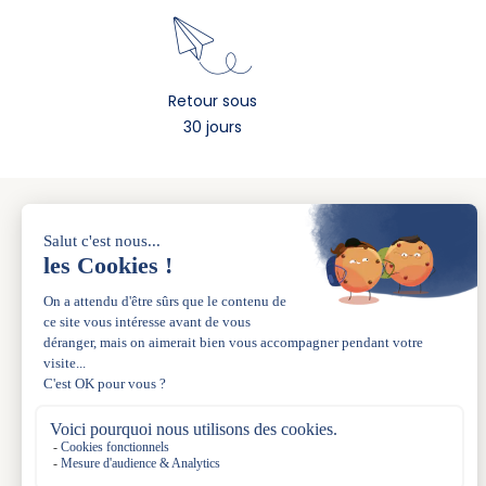
Retour sous
30 jours
A PROPOS
La marque
Nos boutiques
L’esprit de famille depuis 1983
La carte Acanthe+
Le Blog
Acanthe Uniforme