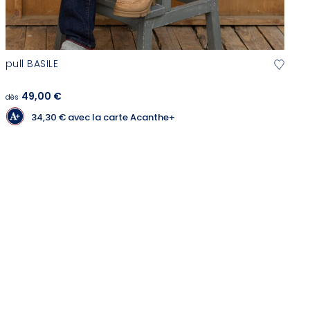
pull BASILE
49,00 €
dès
34,30 €
avec la carte Acanthe+