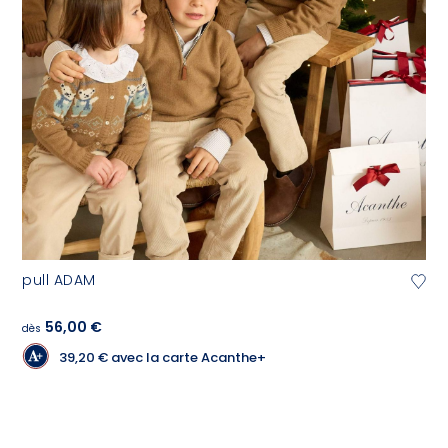
pull ADAM
56,00 €
dès
39,20 €
avec la carte Acanthe+