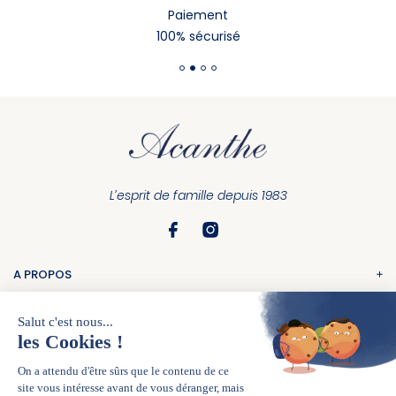
Paiement
100% sécurisé
L’esprit de famille depuis 1983
A PROPOS
La marque
COMMANDE
Nos boutiques
Suivi de commande
La carte Acanthe+
UNE QUESTION ?
Livraison & retour
Le Blog
Consultez nos
FAQ