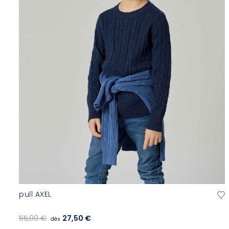
pull AXEL
55,00 €
27,50 €
dès