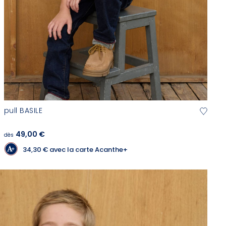
pull BASILE
49,00 €
dès
34,30 €
avec la carte Acanthe+