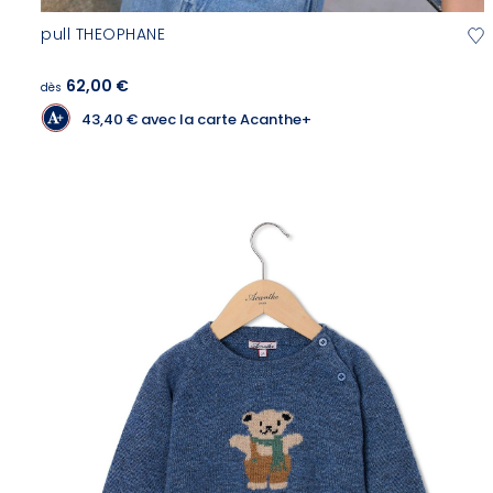
pull THEOPHANE
62,00 €
dès
43,40 €
avec la carte Acanthe+