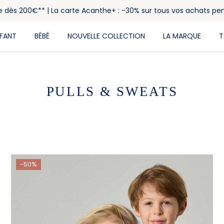
rte dès 200€** | La carte Acanthe+ : -30% sur tous vos achats pe
NFANT
BÉBÉ
NOUVELLE COLLECTION
LA MARQUE
T
PULLS & SWEATS
-50%