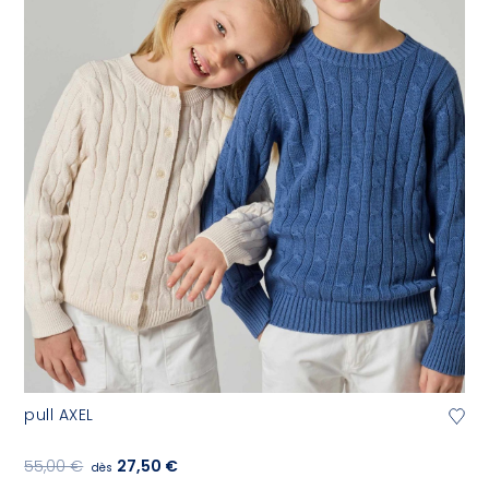
pull AXEL
55,00 €
27,50 €
dès