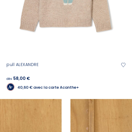
pull ALEXANDRE
58,00 €
dès
40,60 €
avec la carte Acanthe+