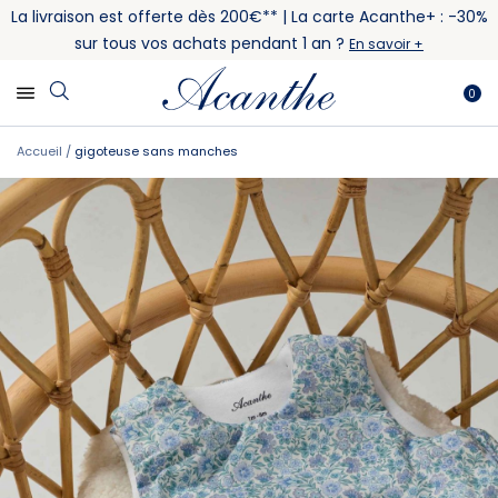
La livraison est offerte dès 200€** | La carte Acanthe+ : -30%
sur tous vos achats pendant 1 an ?
En savoir +
0
Accueil
gigoteuse sans manches
Skip
Skip
to
to
the
the
end
beginning
of
of
the
the
images
images
gallery
gallery