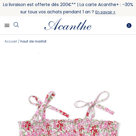
La livraison est offerte dès 200€** | La carte Acanthe+ : -30%
sur tous vos achats pendant 1 an ?
En savoir +
0
Accueil
haut de maillot
Skip
Skip
to
to
the
the
end
beginning
of
of
the
the
images
images
gallery
gallery