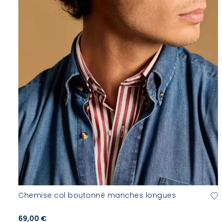
Chemise col boutonné manches longues
69,00 €