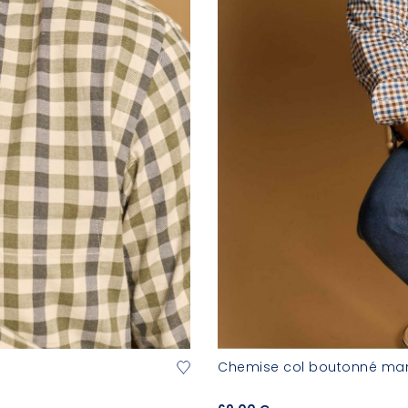
Chemise col boutonné ma