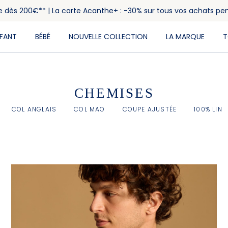
rte dès 200€** | La carte Acanthe+ : -30% sur tous vos achats pe
NFANT
BÉBÉ
NOUVELLE COLLECTION
LA MARQUE
T
CHEMISES
COL ANGLAIS
COL MAO
COUPE AJUSTÉE
100% LIN