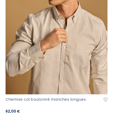
Chemise col boutonné manches longues
62,00 €