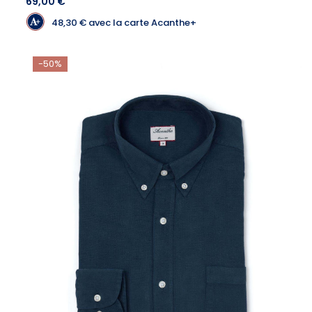
69,00 €
48,30 €
avec la carte Acanthe+
-50%