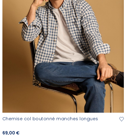
Chemise col boutonné manches longues
69,00 €