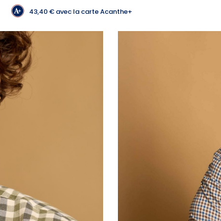
43,40 €
avec la carte Acanthe+