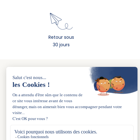
Retour sous
30 jours
A PROPOS
La marque
Nos boutiques
L’esprit de famille depuis 1983
La carte Acanthe+
Le Blog
Acanthe Uniforme