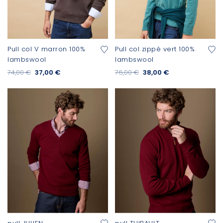
Pull col V marron 100%
Pull col zippé vert 100%
lambswool
lambswool
74,00 €
37,00 €
76,00 €
38,00 €