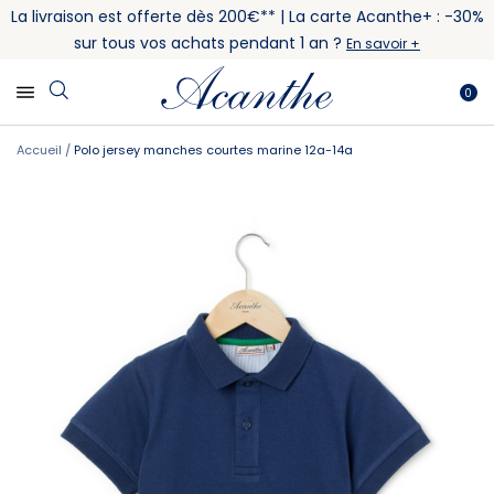
La livraison est offerte dès 200€** | La carte Acanthe+ : -30%
sur tous vos achats pendant 1 an ?
En savoir +
0
Accueil
Polo jersey manches courtes marine 12a-14a
Skip
Skip
to
to
the
the
end
beginning
of
of
the
the
images
images
gallery
gallery