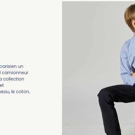
parisien un
ull camionneur
a collection
et
eau, le coton,