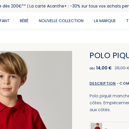
rte dès 200€** | La carte Acanthe+ : -30% sur tous vos achats pe
NFANT
BÉBÉ
NOUVELLE COLLECTION
LA MARQUE
T
POLO PIQ
14,00 €
28,00 
dès
DESCRIPTION
COM
Polo piqué manches
côtes. Empiècement 
aux côtés.