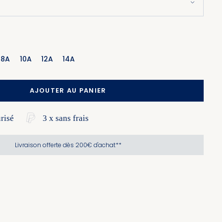
8A
10A
12A
14A
AJOUTER AU PANIER
risé
3 x sans frais
Livraison offerte dès 200€ d'achat**