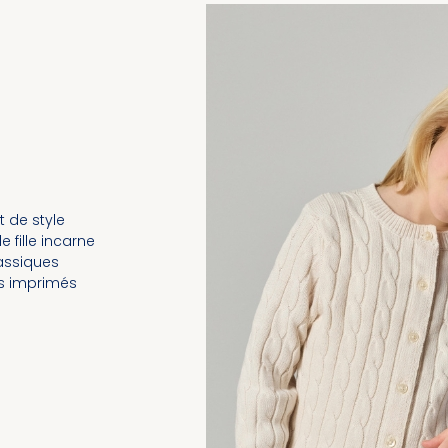
t de style
 fille incarne
lassiques
es imprimés