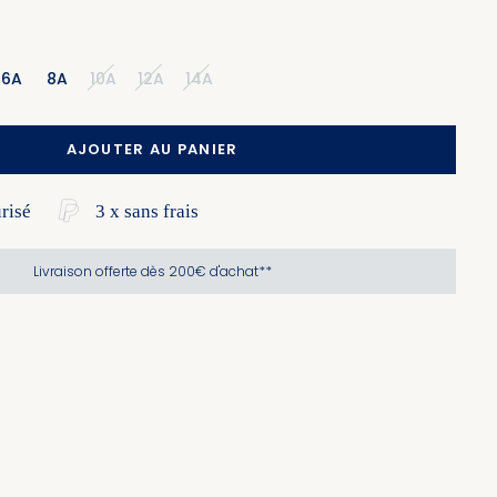
6A
8A
10A
12A
14A
AJOUTER AU PANIER
risé
3 x sans frais
Livraison offerte dès 200€ d'achat**