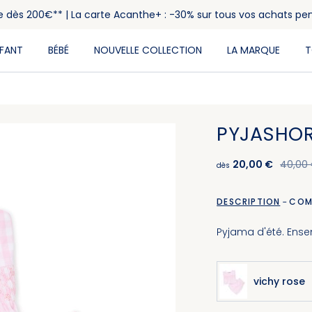
rte dès 200€** | La carte Acanthe+ : -30% sur tous vos achats pe
NFANT
BÉBÉ
NOUVELLE COLLECTION
LA MARQUE
T
PYJASHOR
20,00 €
40,00
dès
DESCRIPTION
COM
Pyjama d'été. Ens
vichy rose