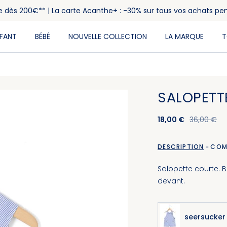
rte dès 200€** | La carte Acanthe+ : -30% sur tous vos achats pe
NFANT
BÉBÉ
NOUVELLE COLLECTION
LA MARQUE
T
SALOPETT
18,00 €
36,00 €
DESCRIPTION
COM
Salopette courte. 
devant.
seersucker