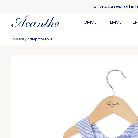
La livraison est offe
HOMME
FEMME
E
Accueil
salopette SVEN
Skip
Skip
to
to
the
the
end
beginning
of
of
the
the
images
images
gallery
gallery