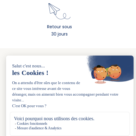
Retour sous
30 jours
A PROPOS
La marque
Nos boutiques
L’esprit de famille depuis 1983
La carte Acanthe+
Le Blog
Acanthe Uniforme