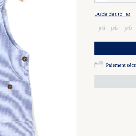
Guide des tailles
6M
12M
18M
Paiement sécu