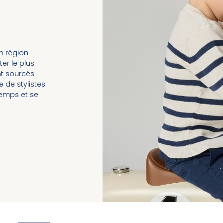
n région
er le plus
nt sourcés
e de stylistes
temps et se