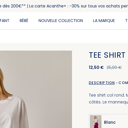
rte dès 200€** | La carte Acanthe+ : -30% sur tous vos achats pe
NFANT
BÉBÉ
NOUVELLE COLLECTION
LA MARQUE
T
TEE SHIRT
12,50 €
25,00 €
DESCRIPTION
COM
Tee shirt col rond.
côtés. Le mannequin
Blanc