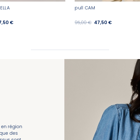
ELLA
pull CAM
7,50 €
95,00 €
47,50 €
 en région
 que des
issus sont