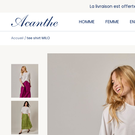
La livraison est offe
HOMME
FEMME
E
Accueil
tee shirt MILO
Skip
Skip
to
to
the
the
end
beginning
of
of
the
the
images
images
gallery
gallery