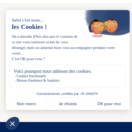
A PROPOS
La marque
Nos boutiques
L’esprit de famille depuis 1983
La carte Acanthe+
Le Blog
Acanthe Uniforme