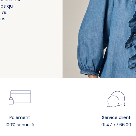
les qui
t au
les
Paiement
Service client
100% sécurisé
01.47.77.66.00