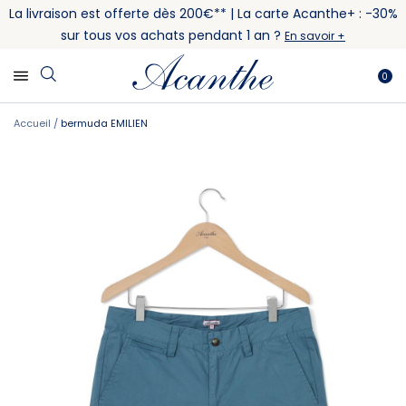
La livraison est offerte dès 200€** | La carte Acanthe+ : -30%
sur tous vos achats pendant 1 an ?
En savoir +
0
Accueil
bermuda EMILIEN
Skip
Skip
to
to
the
the
end
beginning
of
of
the
the
images
images
gallery
gallery