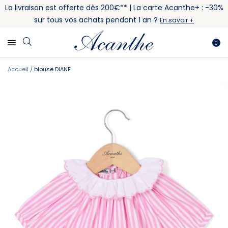
La livraison est offerte dès 200€** | La carte Acanthe+ : -30%
sur tous vos achats pendant 1 an ?
En savoir +
0
Accueil
blouse DIANE
Skip
Skip
to
to
the
the
end
beginning
of
of
the
the
images
images
gallery
gallery