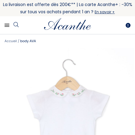
La livraison est offerte dès 200€** | La carte Acanthe+ : -30%
sur tous vos achats pendant 1 an ?
En savoir +
0
Accueil
body AVA
Skip
Skip
to
to
the
the
end
beginning
of
of
the
the
images
images
gallery
gallery