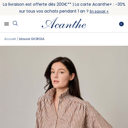
La livraison est offerte dès 200€** | La carte Acanthe+ : -30%
sur tous vos achats pendant 1 an ?
En savoir +
0
Accueil
blouse GIORGIA
Skip
Skip
to
to
the
the
end
beginning
of
of
the
the
images
images
gallery
gallery