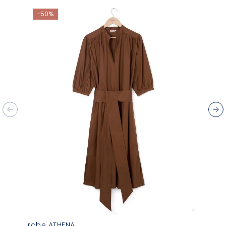
-50%
robe ATHENA