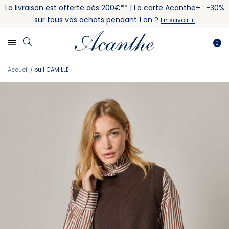
La livraison est offerte dès 200€** | La carte Acanthe+ : -30%
sur tous vos achats pendant 1 an ?
En savoir +
0
Accueil
pull CAMILLE
Skip
Skip
to
to
the
the
end
beginning
of
of
the
the
images
images
gallery
gallery