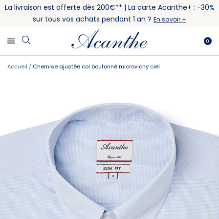
La livraison est offerte dès 200€** | La carte Acanthe+ : -30%
sur tous vos achats pendant 1 an ?
En savoir +
0
Accueil
Chemise ajustée col boutonné microvichy ciel
Skip
Skip
to
to
the
the
end
beginning
of
of
the
the
images
images
gallery
gallery