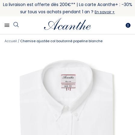
La livraison est offerte dès 200€** | La carte Acanthe+ : -30%
sur tous vos achats pendant 1 an ?
En savoir +
0
Accueil
Chemise ajustée col boutonné popeline blanche
Skip
Skip
to
to
the
the
end
beginning
of
of
the
the
images
images
gallery
gallery