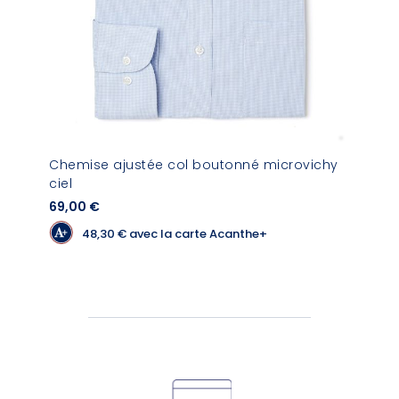
Chemise ajustée col boutonné microvichy
ciel
69,00 €
48,30 €
avec la carte Acanthe+