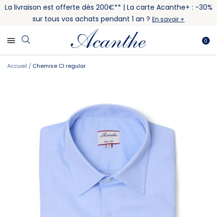
La livraison est offerte dès 200€** | La carte Acanthe+ : -30%
sur tous vos achats pendant 1 an ?
En savoir +
0
Accueil
Chemise CI regular
Skip
Skip
to
to
the
the
end
beginning
of
of
the
the
images
images
gallery
gallery