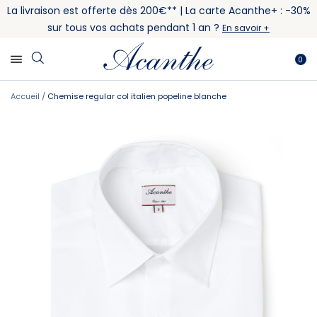
La livraison est offerte dès 200€** | La carte Acanthe+ : -30%
sur tous vos achats pendant 1 an ?
En savoir +
0
Accueil
Chemise regular col italien popeline blanche
Skip
Skip
to
to
the
the
end
beginning
of
of
the
the
images
images
gallery
gallery