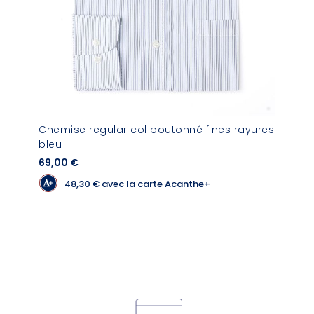
Chemise regular col boutonné fines rayures
bleu
69,00 €
48,30 €
avec la carte Acanthe+