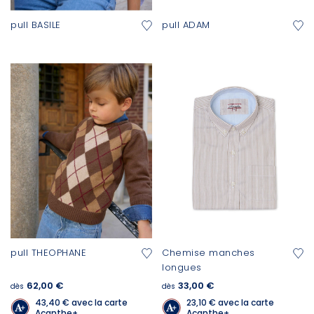
pull BASILE
pull ADAM
pull THEOPHANE
Chemise manches
longues
62,00 €
33,00 €
dès
dès
43,40 €
avec la carte
23,10 €
avec la carte
Acanthe+
Acanthe+