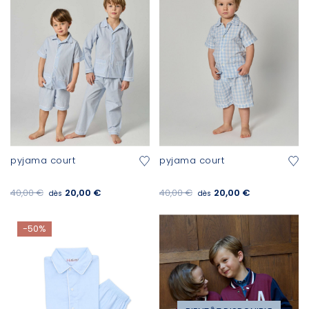
pyjama court
pyjama court
40,00 €
20,00 €
40,00 €
20,00 €
dès
dès
-50%